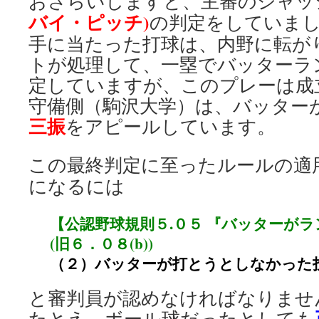
おさらいしますと、主審のジャッ
バイ・ピッチ)
の判定をしていま
手に当たった打球は、内野に転が
トが処理して、一塁でバッターラ
定していますが、このプレーは成
守備側（駒沢大学）は、バッター
三振
をアピールしています。
この最終判定に至ったルールの適
になるには
【公認野球規則５.０５ 『バッターが
(旧６．０８(b))
（２）バッターが打とうとしなかった
と審判員が認めなければなりませ
たとえ、ボール球だったとしても