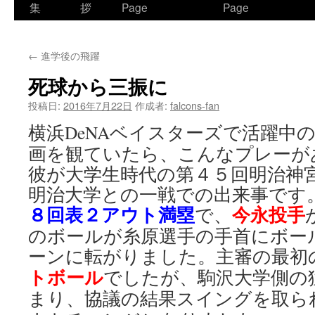
ン
集
拶
Page
Page
テ
←
進学後の飛躍
ン
死球から三振に
ツ
投稿日:
2016年7月22日
作成者:
falcons-fan
へ
横浜DeNAベイスターズで活躍中
ス
画を観ていたら、こんなプレーが
キ
彼が大学生時代の第４５回明治神
明治大学との一戦での出来事です
ッ
８回表２アウト満塁
今永投手
で、
プ
のボールが糸原選手の手首にボー
ーンに転がりました。主審の最初
トボール
でしたが、駒沢大学側の
まり、協議の結果スイングを取ら