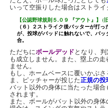
いって空振りした場合はストライ
【公認野球規則５.０９ 『アウト』】 (旧６
（６）２ストライク後バッターが打った
が、投球がバッドに触れないで、バッ
合。
ボールデッド
ただちに
となり、判
も成立しません。また、塁上の走
ません。
もし、ホームベースに覆いかぶさ
正規の投
ま、ピッチャーが投じた
バット以外の身体に当たった場合
されます。
また、ボールがバット以外の身体